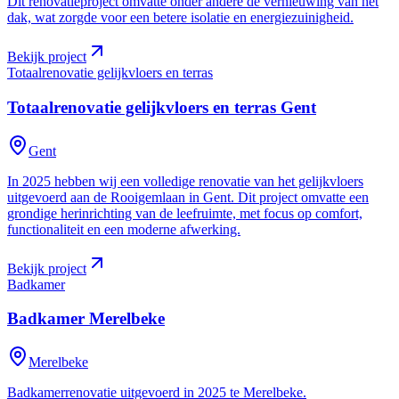
Dit renovatieproject omvatte onder andere de vernieuwing van het
dak, wat zorgde voor een betere isolatie en energiezuinigheid.
Bekijk project
Totaalrenovatie gelijkvloers en terras
Totaalrenovatie gelijkvloers en terras
Gent
Gent
In 2025 hebben wij een volledige renovatie van het gelijkvloers
uitgevoerd aan de Rooigemlaan in Gent. Dit project omvatte een
grondige herinrichting van de leefruimte, met focus op comfort,
functionaliteit en een moderne afwerking.
Bekijk project
Badkamer
Badkamer
Merelbeke
Merelbeke
Badkamerrenovatie uitgevoerd in 2025 te Merelbeke.