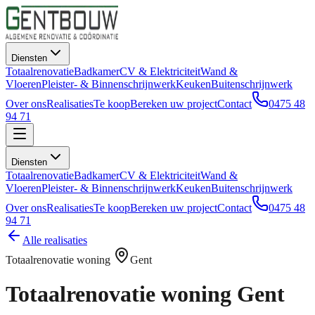
Diensten
Totaalrenovatie
Badkamer
CV & Elektriciteit
Wand &
Vloeren
Pleister- & Binnenschrijnwerk
Keuken
Buitenschrijnwerk
Over ons
Realisaties
Te koop
Bereken uw project
Contact
0475 48
94 71
Diensten
Totaalrenovatie
Badkamer
CV & Elektriciteit
Wand &
Vloeren
Pleister- & Binnenschrijnwerk
Keuken
Buitenschrijnwerk
Over ons
Realisaties
Te koop
Bereken uw project
Contact
0475 48
94 71
Alle realisaties
Totaalrenovatie woning
Gent
Totaalrenovatie woning
Gent