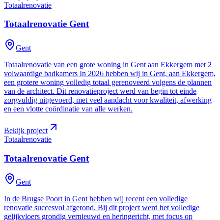
Totaalrenovatie
Totaalrenovatie
Gent
Gent
Totaalrenovatie van een grote woning in Gent aan Ekkergem met 2
volwaardige badkamers In 2026 hebben wij in Gent, aan Ekkergem,
een grotere woning volledig totaal gerenoveerd volgens de plannen
van de architect. Dit renovatieproject werd van begin tot einde
zorgvuldig uitgevoerd, met veel aandacht voor kwaliteit, afwerking
en een vlotte coördinatie van alle werken.
Bekijk project
Totaalrenovatie
Totaalrenovatie
Gent
Gent
In de Brugse Poort in Gent hebben wij recent een volledige
renovatie succesvol afgerond. Bij dit project werd het volledige
gelijkvloers grondig vernieuwd en heringericht, met focus op