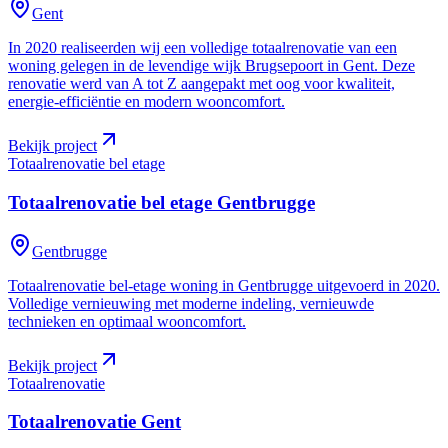
Gent
In 2020 realiseerden wij een volledige totaalrenovatie van een
woning gelegen in de levendige wijk Brugsepoort in Gent. Deze
renovatie werd van A tot Z aangepakt met oog voor kwaliteit,
energie-efficiëntie en modern wooncomfort.
Bekijk project
Totaalrenovatie bel etage
Totaalrenovatie bel etage
Gentbrugge
Gentbrugge
Totaalrenovatie bel-etage woning in Gentbrugge uitgevoerd in 2020.
Volledige vernieuwing met moderne indeling, vernieuwde
technieken en optimaal wooncomfort.
Bekijk project
Totaalrenovatie
Totaalrenovatie
Gent