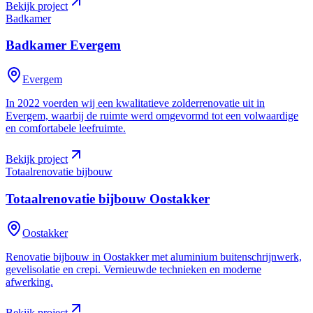
Bekijk project
Badkamer
Badkamer
Evergem
Evergem
In 2022 voerden wij een kwalitatieve zolderrenovatie uit in
Evergem, waarbij de ruimte werd omgevormd tot een volwaardige
en comfortabele leefruimte.
Bekijk project
Totaalrenovatie bijbouw
Totaalrenovatie bijbouw
Oostakker
Oostakker
Renovatie bijbouw in Oostakker met aluminium buitenschrijnwerk,
gevelisolatie en crepi. Vernieuwde technieken en moderne
afwerking.
Bekijk project