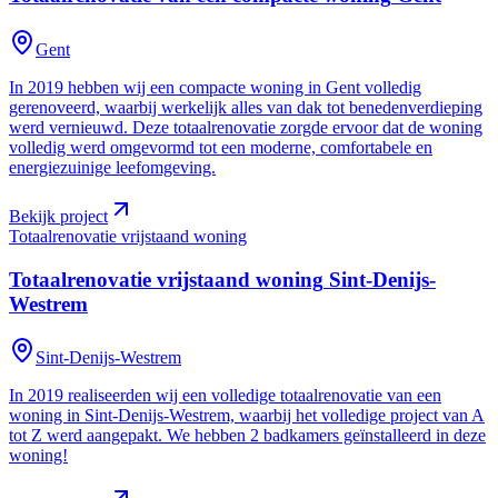
Gent
In 2019 hebben wij een compacte woning in Gent volledig
gerenoveerd, waarbij werkelijk alles van dak tot benedenverdieping
werd vernieuwd. Deze totaalrenovatie zorgde ervoor dat de woning
volledig werd omgevormd tot een moderne, comfortabele en
energiezuinige leefomgeving.
Bekijk project
Totaalrenovatie vrijstaand woning
Totaalrenovatie vrijstaand woning
Sint-Denijs-
Westrem
Sint-Denijs-Westrem
In 2019 realiseerden wij een volledige totaalrenovatie van een
woning in Sint-Denijs-Westrem, waarbij het volledige project van A
tot Z werd aangepakt. We hebben 2 badkamers geïnstalleerd in deze
woning!