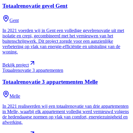
Totaalrenovatie gevel
Gent
Gent
In 2021 voerden wij in Gent een volledige gevelrenovatie uit met
isolatie en crepi, gecombineerd met het vernieuwen van het
buitenschrijnwerk. Dit project zorgde voor een aanzienlijke
verbetering op vlak van energie-efficiëntie en uitstraling van de
woning.
Bekijk project
Totaalrenovatie 3 appartementen
Totaalrenovatie 3 appartementen
Melle
Melle
In 2021 realiseerden wij een totaalrenovatie van drie appartementen
in Melle, waarbij elk appartement volledig werd vernieuwd volgens
de hedendaagse normen op vlak van comfort, energiezuinigheid en
afwerking.