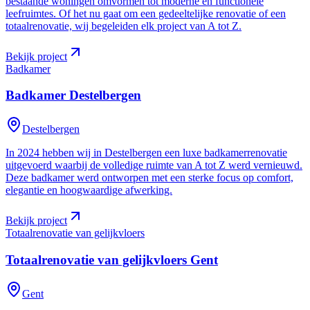
bestaande woningen omvormen tot moderne en functionele
leefruimtes. Of het nu gaat om een gedeeltelijke renovatie of een
totaalrenovatie, wij begeleiden elk project van A tot Z.
Bekijk project
Badkamer
Badkamer
Destelbergen
Destelbergen
In 2024 hebben wij in Destelbergen een luxe badkamerrenovatie
uitgevoerd waarbij de volledige ruimte van A tot Z werd vernieuwd.
Deze badkamer werd ontworpen met een sterke focus op comfort,
elegantie en hoogwaardige afwerking.
Bekijk project
Totaalrenovatie van gelijkvloers
Totaalrenovatie van gelijkvloers
Gent
Gent