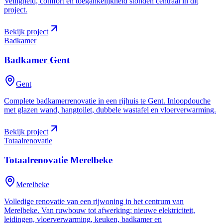
Veiligheid, comfort en toegankelijkheid stonden centraal in dit
project.
Bekijk project
Badkamer
Badkamer
Gent
Gent
Complete badkamerrenovatie in een rijhuis te Gent. Inloopdouche
met glazen wand, hangtoilet, dubbele wastafel en vloerverwarming.
Bekijk project
Totaalrenovatie
Totaalrenovatie
Merelbeke
Merelbeke
Volledige renovatie van een rijwoning in het centrum van
Merelbeke. Van ruwbouw tot afwerking: nieuwe elektriciteit,
leidingen, vloerverwarming, keuken, badkamer en