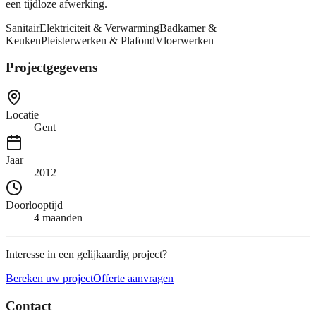
een tijdloze afwerking.
Sanitair
Elektriciteit & Verwarming
Badkamer &
Keuken
Pleisterwerken & Plafond
Vloerwerken
Projectgegevens
Locatie
Gent
Jaar
2012
Doorlooptijd
4 maanden
Interesse in een gelijkaardig project?
Bereken uw project
Offerte aanvragen
Contact