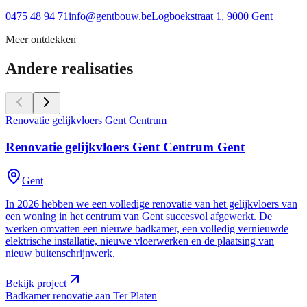
0475 48 94 71
info@gentbouw.be
Logboekstraat 1, 9000 Gent
Meer ontdekken
Andere realisaties
Renovatie gelijkvloers Gent Centrum
Renovatie gelijkvloers Gent Centrum
Gent
Gent
In 2026 hebben we een volledige renovatie van het gelijkvloers van
een woning in het centrum van Gent succesvol afgewerkt. De
werken omvatten een nieuwe badkamer, een volledig vernieuwde
elektrische installatie, nieuwe vloerwerken en de plaatsing van
nieuw buitenschrijnwerk.
Bekijk project
Badkamer renovatie aan Ter Platen